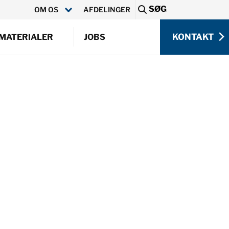
SØG
OM OS
AFDELINGER
Sea
KONTAKT
MATERIALER
JOBS
KONTAKT