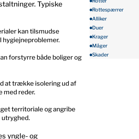
Rotter
staltninger. Typiske
Rottespærrer
Alliker
Duer
rialer kan tilsmudse
Krager
il hygiejneproblemer.
Måger
Skader
kan forstyrre både boliger og
 at trække isolering ud af
e med reder.
t territoriale og angribe
e utryghed.
es yngle- og