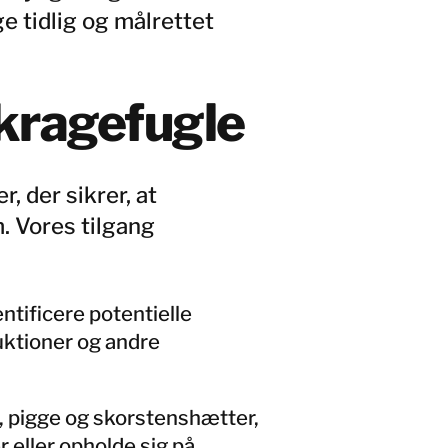
ge tidlig og målrettet
kragefugle
, der sikrer, at
. Vores tilgang
ntificere potentielle
ktioner og andre
t, pigge og skorstenshætter,
r eller opholde sig på