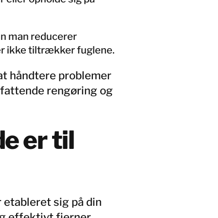
dan man reducerer
r ikke tiltrækker fuglene.
at håndtere problemer
mfattende rengøring og
e er til
r etableret sig på din
g effektivt fjerner