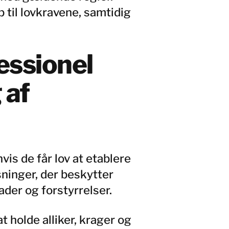
op til lovkravene, samtidig
essionel
 af
vis de får lov at etablere
øsninger, der beskytter
der og forstyrrelser.
t holde alliker, krager og