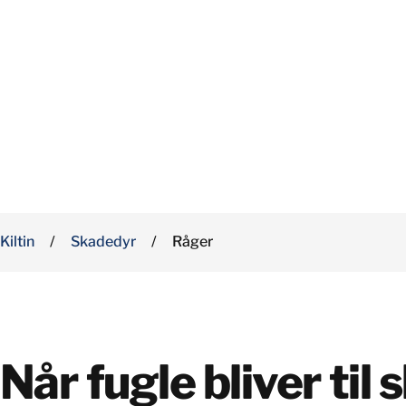
Kiltin
/
Skadedyr
/
Råger
Når fugle bliver til