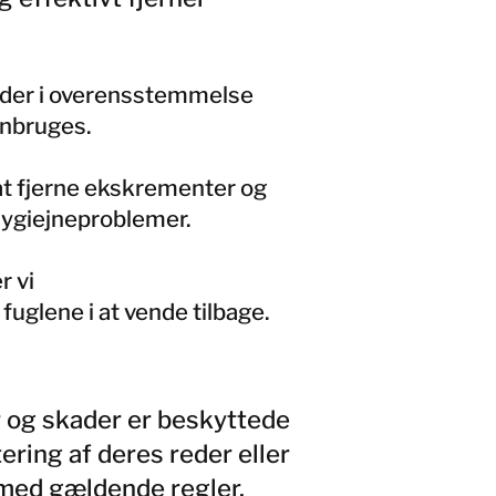
reder i overensstemmelse
enbruges.
 at fjerne ekskrementer og
hygiejneproblemer.
r vi
fuglene i at vende tilbage.
er og skader er beskyttede
ering af deres reder eller
 med gældende regler.