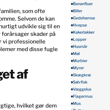
Bananfluer
efamilien, som ofte
Biller
domme. Selvom de kan
Gedehamse
Hvepse
rtigt udvikle sig til en
Kakerlakker
r forårsager skader på
Lopper
r vi professionelle
Husmår
oblemer med disse fugle
Møl
Murbier
Myrer
et af
Skægkræ
Sølvfisk
Væggelus
Flagermus
Mus
ygtige, hvilket gør dem