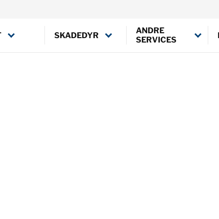
ANDRE
T
SKADEDYR
SERVICES
Husmår
Alliker
Mus
Duer
Rotter
Flagermus
Krager
Måger
Råger
Skader