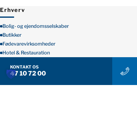
KONTAKT OS I DAG
Erhverv
Bolig- og ejendomsselskaber
Butikker
Fødevarevirksomheder
Hotel & Restauration
Institutioner
KONTAKT OS
Landbrug & Produktion
47 10 72 00
Serviceaftaler
Socialrengøring
Udlejningshuse og feriecentre