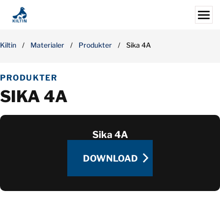
Skip
to
content
Search for:
Kiltin
/
Materialer
/
Produkter
/
Sika 4A
ERHVERV
PRODUKTER
PRIVAT
SIKA 4A
SKADEDYR
ANDRE SERVICES
MATERIALER
Sika 4A
JOBS
DOWNLOAD
OM OS
AFDELINGER
DOWNLOAD