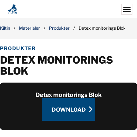
Skip
to
content
Search for:
Kiltin
/
Materialer
/
Produkter
/
Detex monitorings Blok
ERHVERV
PRODUKTER
PRIVAT
DETEX MONITORINGS
SKADEDYR
BLOK
ANDRE SERVICES
MATERIALER
JOBS
Detex monitorings Blok
DOWNLOAD
OM OS
AFDELINGER
DOWNLOAD